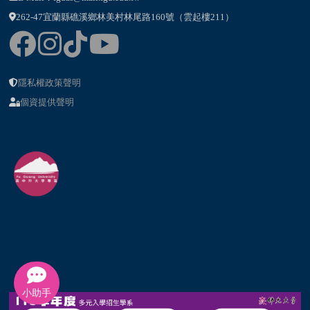
262-47宜蘭縣礁溪鄉林美村林尾路160號（雲起樓211）
隱私權政策聲明
個資提供聲明
小助手