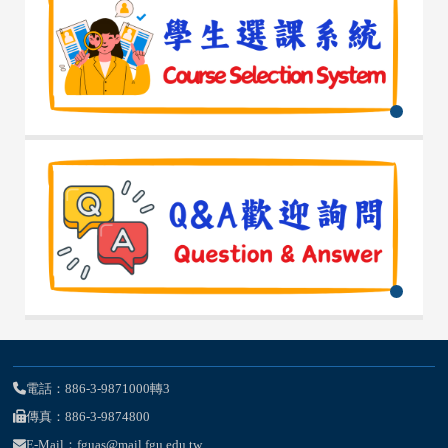
電話：886-3-9871000轉3
傳真：886-3-9874800
E-Mail：fguas@mail.fgu.edu.tw