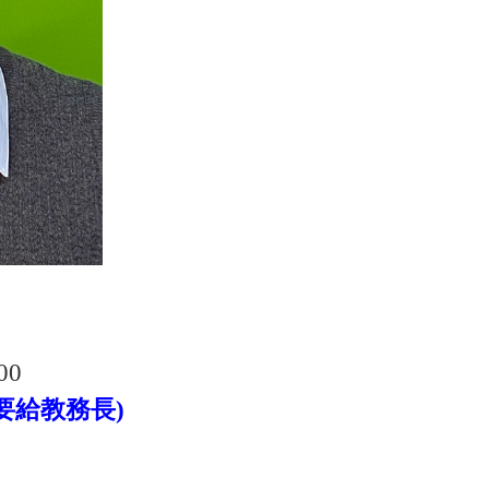
00
要給教務長)