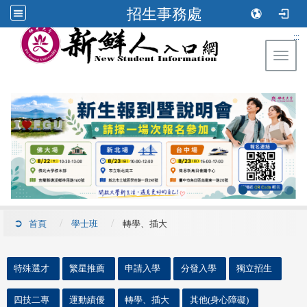
招生事務處
:::
Toggl
首頁
學士班
轉學、插大
::
特殊選才
繁星推薦
申請入學
分發入學
獨立招生
四技二專
運動績優
轉學、插大
其他(身心障礙)