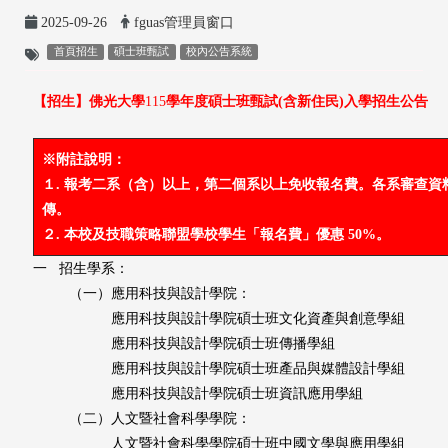
2025-09-26
fguas管理員窗口
首頁招生
碩士班甄試
校內公告系統
【招生】佛光大學
115
學年度碩士班甄試
(含新住民)
入學招生公告
※附註說明：
１. 報考二系（含）以上
，第二個系以上免收報名費。各系審查資
傳。
２. 本校及技職策略聯盟學校學生「報名費」優惠 50%。
一
招生學系：
（一）應用科技與設計學院：
應用科技與設計學院碩士班
文化資產與創意學組
應用科技與設計學院碩士班
傳播學組
應用科技與設計
學院碩士班
產品與媒體設計學組
應用科技與設計
學院碩士班
資訊應用學組
（二）
人文暨社會科學學院
：
人文暨社會科學學院碩士班
中國文學與應用學組