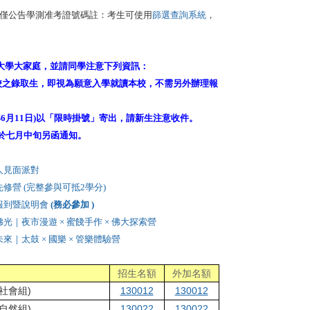
僅公告學測准考證號碼
註：​
考生可使用
篩選查詢系統
，
光大學大家庭，並請同學注意下列資訊：
本校之錄取生，即視為願意入學就讀本校，不需另外辦理報
6月11日)以「限時掛號」寄出，請新生注意收件。
於七月中旬另函通知。
新鮮人見面派對
 暑期先修營 (完整參與可抵2學分)
 新生報到暨說明會
(務必參加 )
) 遇見佛光｜夜市漫遊 × 蜜餞手作 × 佛大探索營
 樂見未來｜太鼓 × 國樂 × 管樂體驗營
招生名額
外加名額
(社會組)
130012
130012
(自然組)
130022
130022