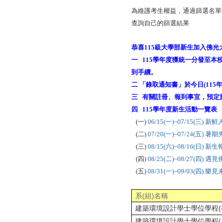
為維護考生權益，通過篩選名單
查詢自己的篩選結果
​恭喜115級大學部新生加入佛
一
115學年度獲統一分發至
到手續
。
二
「錄取通知書」於今日(115
年
三
有關註冊、報到事宜，預定
四
115學年度新生活動一覽表
(一)
06/15(一)~07/15(三) 
(二)
07/20(一)~07/24(五)
(三)
08/15(六)~08/16(日)
(四)
08/25(二)~08/27(四
(五)
08/31(一)~09/03(四)
系
(
組
)
名稱
建築環境設計學士學位學程
建築環境設計學士學位學程