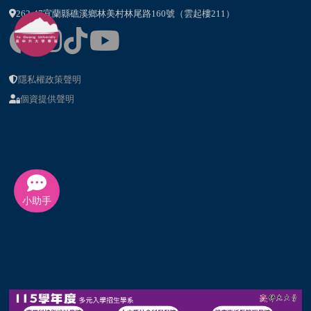
262-47宜蘭縣礁溪鄉林美村林尾路160號（雲起樓211）
隱私權政策聲明
個資提供聲明
小助手