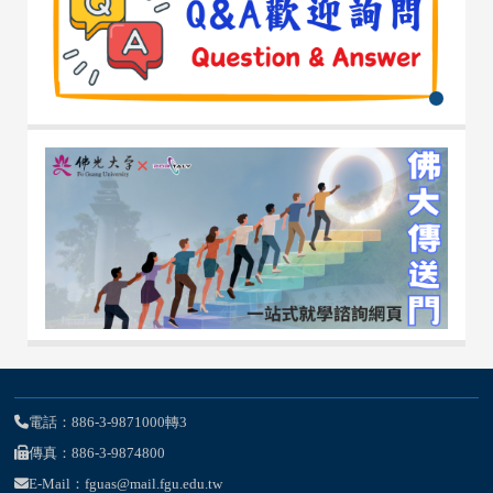
電話：886-3-9871000轉3
傳真：886-3-9874800
E-Mail：fguas@mail.fgu.edu.tw