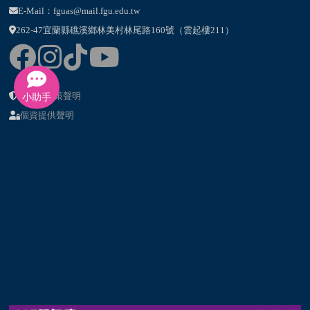
E-Mail：fguas@mail.fgu.edu.tw
262-47宜蘭縣礁溪鄉林美村林尾路160號（雲起樓211）
隱私權政策聲明
小助手
個資提供聲明