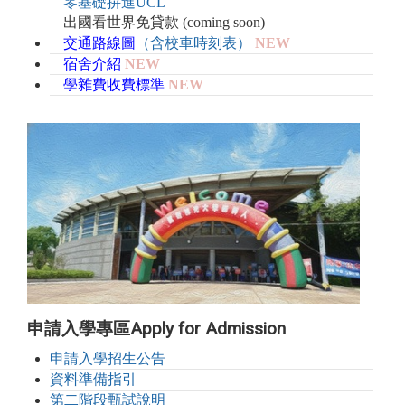
零基礎拚進UCL
出國看世界免貸款 (coming soon)
交通路線圖
（含校車時刻表）
NEW
宿舍介紹
NEW
學雜費收費標準
NEW
申請入學專區Apply for
Admission
申請入學招生公告
資料準備指引
第二階段甄試說明