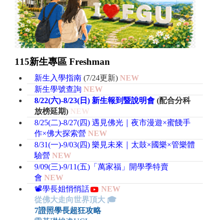
115新生專區 Freshman
新生入學指南
(7
/24更新
)
NEW
新生學號查詢
NEW
8/22(六)-8/23(日) 新生報到暨說明會
(配合分科
放榜延期)
NEW
8/25(二)-8/27(四) 遇見佛光｜夜市漫遊×蜜餞手
作
×佛大探索營
NEW
8/31(一)-9/03(四)
樂見未來｜太鼓×國樂
×管樂體
驗營
NEW
9/09(三)-9/11(五)「萬家福」開學季特賣
會
NEW
📽️學長姐悄悄話
NEW
從佛大走向世界頂大 🎓
7證照學長超狂攻略