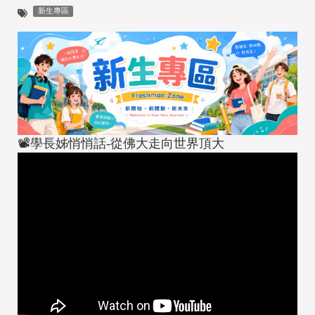
新生專區
📽️學長姊悄悄話-從佛大走向世界頂大