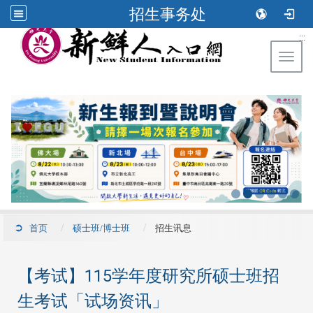
招生事务处
:::
Toggl
首页
硕士班/博士班
招生讯息
【考试】115学年度研究所硕士班招
生考试「试场资讯」