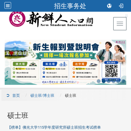
招生事务处
:::
Toggl
首页
硕士班/博士班
硕士班
硕士班
【榜单】佛光大学115学年度研究所硕士班招生考试榜单