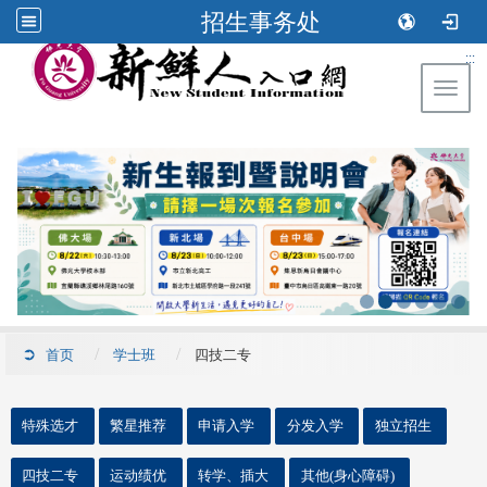
招生事务处
:::
Toggl
首页
学士班
四技二专
::
特殊选才
繁星推荐
申请入学
分发入学
独立招生
四技二专
运动绩优
转学、插大
其他(身心障碍)