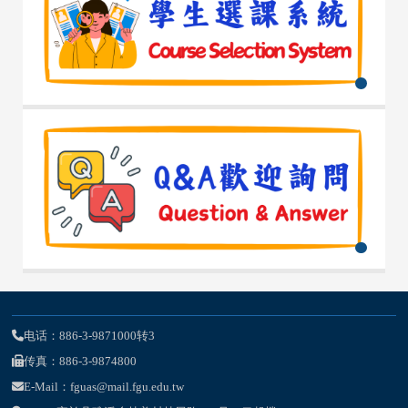
电话：886-3-9871000转3
传真：886-3-9874800
E-Mail：fguas@mail.fgu.edu.tw