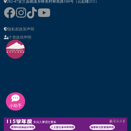
262-47宜兰县礁溪乡林美村林尾路160号（云起楼211）
隐私权政策声明
个资提供声明
小助手