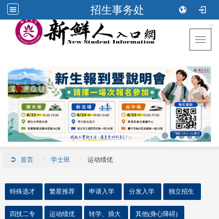
招生事务处
:::
Toggl
首页
学士班
运动绩优
::
特殊选才
繁星推荐
申请入学
分发入学
独立招生
四技二专
运动绩优
转学、插大
其他(身心障碍)