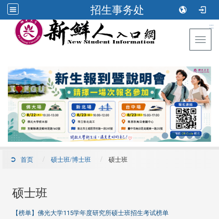
招生事务处
:::
Toggl
首页
硕士班/博士班
硕士班
硕士班
【榜单】佛光大学115学年度研究所硕士班招生考试榜单