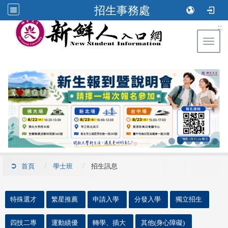
招生事務處
:::
Toggl
首頁
學士班
招生訊息
::
特殊選才
繁星推薦
申請入學
分發入學
獨立招生
四技二專
運動績優
轉學、插大
其他(身心障礙)