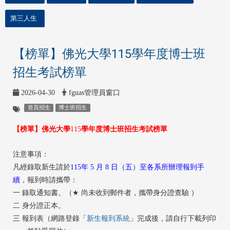
第三人生
【榜單】佛光大學115學年度博士班
招生考試榜單
2026-04-30
fguas管理員窗口
首頁招生
博士班招生
【榜單】佛光大學
115
學年度博士班招生考試榜單
注意事項：
凡經錄取新生請於
115年 5 月 8 日（五）至各系所辦理報到手
續
，報到時請攜帶：
一
錄取通知書。
（
★
尚未收到郵件者，攜帶身分證查驗
）
二
身分證正本。
三
報到表（網路登錄「
新生報到系統
」完成後，請自行下載列印