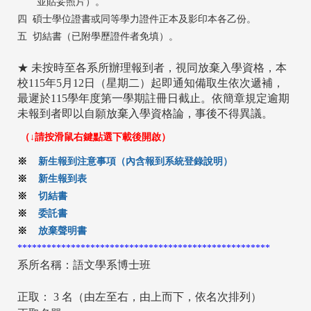
並貼妥照片）。
四
碩士學位證書或同等學力證件正本及影印本各乙份。
五
切結書（已附學歷證件者免填）。
★ 未按時至各系所辦理報到者，視同放棄入學資格，本
校115年5月12日（星期二）起即通知備取生依次遞補，
最遲於115學年度第一學期註冊日截止。依簡章規定逾期
未報到者即以自願放棄入學資格論，事後不得異議。
（↓請按滑鼠右鍵點選下載後開啟）
※
新生報到注意事項（內含報到系統登錄說明）
※
新生報到表
※
切結書
※
委託書
※
放棄聲明書
****************************************************
系所名稱：語文學系博士班
正取： 3 名（由左至右，由上而下，依名次排列）