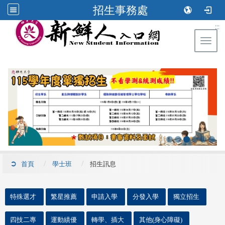
招生事務處
:::
Toggl
首頁
學士班
招生訊息
::
特殊選才
繁星推薦
申請入學
分發入學
獨立招生
四技二專
運動績優
轉學、插大
其他(身心障礙)