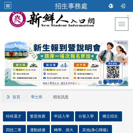
招生事務處
:::
Toggl
首頁
學士班
招生訊息
::
特殊選才
繁星推薦
申請入學
分發入學
獨立招生
四技二專
運動績優
轉學、插大
其他(身心障礙)