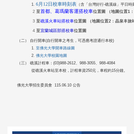
6月12日校車時刻表
1.
（含「台灣好行-礁溪線」平日時
首都、葛瑪蘭客運搭校車
2
1
至
位置圖
（地圖位置
3
2
至
礁溪火車站搭校車
位置圖
（地圖位置
：晶泉丰旅
4
至
宜蘭城區部搭校車
位置圖
（二）
自行開車
(
自行開車之考生，可憑應考證通行本校
)
1.
至佛光大學開車路線圖
2.
佛光大學校園地圖
（三）
礁溪計程車：
(03)988-2612
、
988-3055
、
988-4084
從礁溪火車站至本校，計程車資
250
元，車程約
15
分鐘。
佛光大學招生委員會 115.06.10 公告