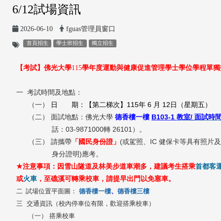
6/12試場資訊
2026-06-10
fguas管理員窗口
首頁招生
學士班招生
獨立招生
【考試】佛光大學
115
學年度運動與健康促進管理學士學位學程單獨
時間及地點：
一
考試
（一）
日 期：【第二梯次】115
年 6
月 12日（星期五）
（二）
B103-1
教室
/
面試時
面試地點：佛光大學
德香樓一樓
話：
03-9871000
轉
26101
）。
（三）
(
或駕照、
IC
健保卡等具有照片及
請攜帶
「國民身份證」
身分證明
)
應考。
★
注意事項：因雪山隧道及林美步道車潮多，建議考生搭乘
首都客
或
火車
，至礁溪可轉乘校車，請提早出門以免塞車。
二
試場位置平面圖：
德香樓一樓
、
德香樓三樓
三
交通資訊（校內停車位有限，歡迎搭乘校車）
（一）
搭乘校車