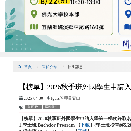
首頁
單位介紹
招生訊息
【榜單】2026秋季班外國學生申請
2026-04-30
fguas管理員窗口
首頁招生
國際學生
【榜單】
2026秋季班
外
國學生申請入學第一梯次錄取
1.
學士班 Bachelor Program 【
下載
】(學士班榜單經5