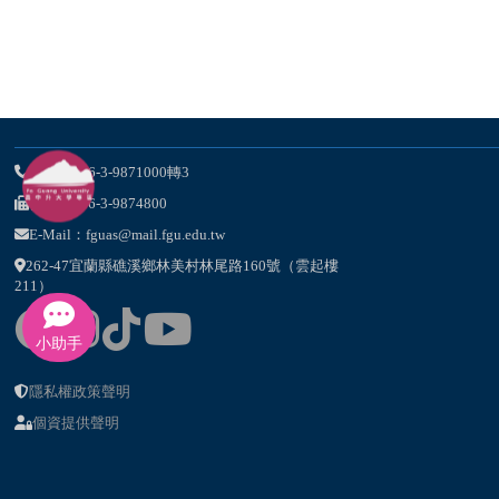
電話：886-3-9871000轉3
傳真：886-3-9874800
E-Mail：fguas@mail.fgu.edu.tw
262-47宜蘭縣礁溪鄉林美村林尾路160號（雲起樓
211）
小助手
隱私權政策聲明
個資提供聲明