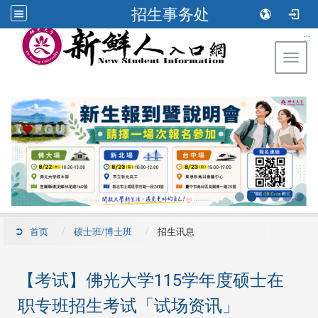
招生事务处
:::
Toggl
首页
硕士班/博士班
招生讯息
【考试】佛光大学115学年度硕士在
职专班招生考试「试场资讯」