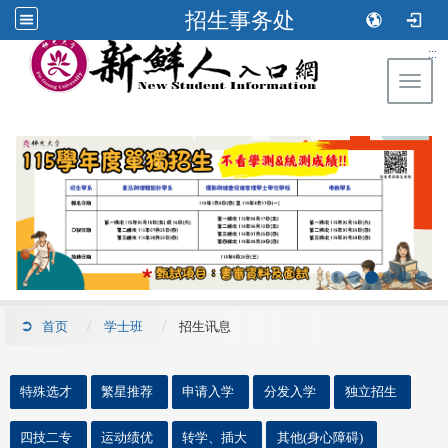
招生事务处
:::
Toggl
首页
学士班
招生讯息
::
特殊选才
繁星推荐
申请入学
分发入学
独立招生
四技二专
运动绩优
转学、插大
其他(身心障碍)