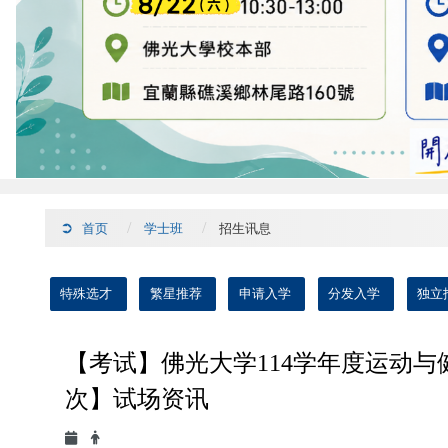
首页
学士班
招生讯息
:::
特殊选才
繁星推荐
申请入学
分发入学
独立
【考试】佛光大学114学年度运动与
次】试场资讯