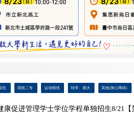
招生
四技二专
运动绩优
转学、插大
其他(身心障碍)
健康促进管理学士学位学程单独招生8/21【