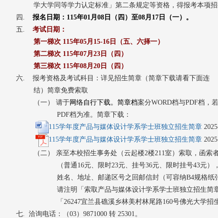
学大学同等学力认定标准」第二条规定等资格，得报考本项招
四.
报名日期：115
年01月08日（四）
至08月17日（一）。
五.
考试日期：
第一梯次 115年05月15-16日（五、六择一）
第二梯次 115年07月23日
（四）
第三梯次 115年08月20日（四）
六.
报考资格及考试科目：详见招生简章（简章下载请看下面连
结）
简章免费索取
（一） 请于
网络自行下载。简章档
案分WORD档与PDF档，
PDF档为准。简章下载：
115学年度产品与媒体设计学系学士班独立招生简章
2025
115学年度产品与媒体设计学系学士班独立招生简章
2025
（二） 亲至本校招生事务处（云起楼2楼211室）索取，函索
（普通16元、限时23元、挂号36元、限时挂号43元
姓名、地址、邮递区号之回邮信封（可容纳B4规格纸
请注明「索取产品与媒体设计学系学士班独立招生简
「26247宜兰县礁溪乡林美村林尾路160号佛光大学
七.
洽询电话：（03）9871000 转 25301。