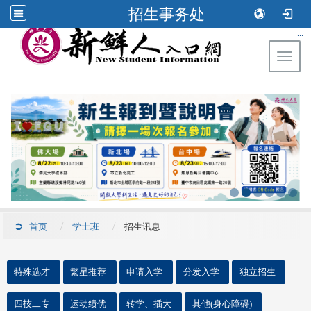
招生事务处
:::
Toggl
首页
学士班
招生讯息
::
特殊选才
繁星推荐
申请入学
分发入学
独立招生
四技二专
运动绩优
转学、插大
其他(身心障碍)