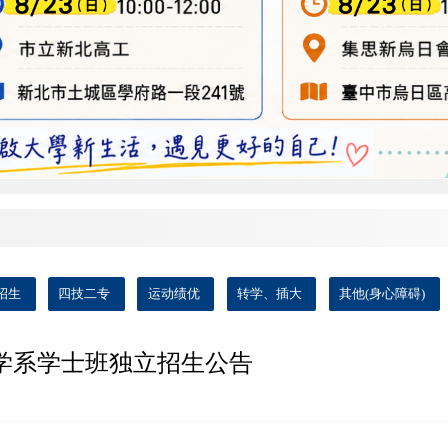
招生
四技二专
运动绩优
转学、插大
其他(身心障碍)
计学系学士班独立招生公告