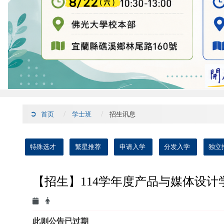
首页
学士班
招生讯息
:::
特殊选才
繁星推荐
申请入学
分发入学
独立
【招生】114学年度产品与媒体设
此则公告已过期