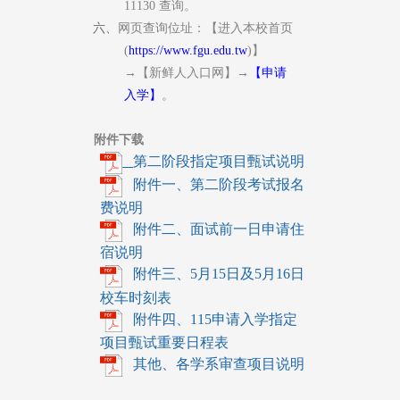
11130
查询。
六、
网
页查询位址：【进入本校首页
(
https://www.fgu.edu.tw
)
】
→
【新鲜人入口网】
→
【申请
入学】
。
附件下载
第二阶段指定项目甄试说明
附件一、第二阶段考试报名
费说明
附件二、面试前一日申请住
宿说明
附件三、5月15日及5月16日
校车时刻表
附件四、115申请入学指定
项目甄试重要日程表
​ 其他、各学系审查项目说明