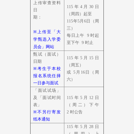
上传审查资料
115年4月30日
日
（周四）起至
期：
115年
5月6日（周
三）
※
上传至「
大
每日上午
9
时起
学甄选入学委
至下午
9
时止
员会
」网站
甄试（面试）
115年5月15日
日期
（周五）
※
考生于本校
或 5
月16日（周
报名系统任择
六）
一日参与面试
「面试试场」
及「面试时间
115年5月12日
表」
（周二）下午
※
不另行寄发
2
时公告
纸本通知
115年5月28日
（周四）上