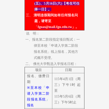
(五)
、5月16日(六)
【考生可任
择一日】。
三、
清明连假期间如有任何报名问
题，请寄至
「
fguas@mail.fgu.edu.tw
」。
说 明：
一、
报名第二阶段指定项目甄试：一
律至本校「申请入学第二阶段
报名系统」线上报名，其他方
式概不受理。
二、 佛光大学甄选入学报名日程：
项目
日期
报名、缴费日
115年4月1日（周
期
三）下午1
时 起
※
至本校
「
申
至
请入学第二阶
115年5月6日（周
段报名系统
」
三）下午5
时止
报名