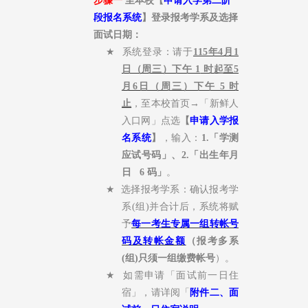
步骤一
至本校【
申请入学第二阶
段报名系统
】登录报考学系及选择
面试日期：
★
系统登录：请于
115年4月1
日（周三）下午 1
时起至5
月6日
（周三）
下午 5
时
止
，至本校首页
→
「新鲜人
入口网」点选
【
申请入学报
名系统
】
，输入：
1.
「学测
应试号码」、
2.
「出生年月
日
6
码」
。
★
选择报考学系：确认报考学
系
(
组
)
并合计后，系统将赋
予
每一考生专属一组转帐号
码及转帐金额
（报考多系
(
组
)
只须一组缴费帐号
）。
★
如需申请「面试前一日住
宿」，请详阅「
附件二、面