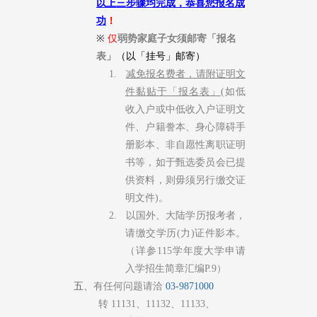
以上三步骤均完成，恭喜您报名成
功
！
※
仅
弱势家庭子女须邮寄「报名
表」
（以「挂号」邮寄
）
1.
减免报名费者，请附证明文
件黏贴于「报名表」
(如低
收入户或中低收入户证明文
件、户籍誊本、身心障碍手
册影本、非自愿性离职证明
书等，如于甄选委员会已提
供资料，则毋须另行缴交证
明文件)。
2. 以国外、大陆学历报考者，
请缴交学历(力)证件影本。
（详参115学年度大学申请
入学招生简章汇编P.9）
五、
有
任何问题请洽
03-9871000
转
11131
、
11132
、
11133
、