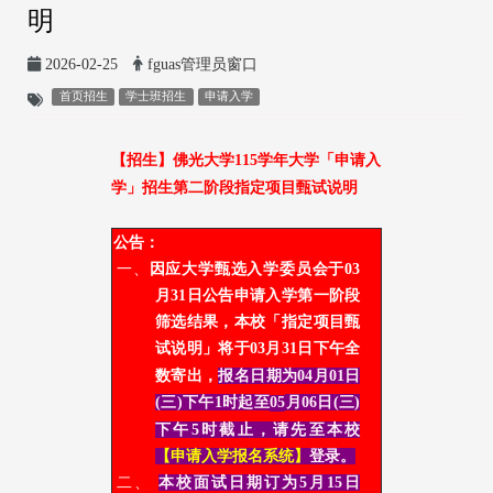
明
2026-02-25
fguas管理员窗口
首页招生
学士班招生
申请入学
【招生】
佛光大学115学年大学
「申请入
学」招生第二阶段指定项目甄试说明
公告：
一、
因应大学甄选入学委员会于03
月31日公告申请入学第一阶段
筛选结果，本校「指定项目甄
试说明」将于
03
月31日下午全
数寄出，
报名日期为04
月01日
(三)
下午1时
起至
05
月06日(三)
下午
5
时截止，请先至本校
【申请入学报名系统】
登录。
二、
本校面试日期订为5月15日