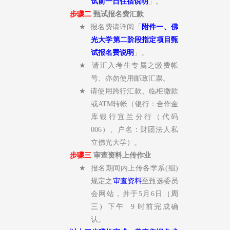
试前一日住宿说明
」。
步骤二
甄试报名费汇款
★
报名费请详阅「
附件一、佛
光大学第二阶段指定项目甄
试报名费说明
」。
★
请汇入考生专属之缴费帐
号、亦勿使用邮政汇票。
★
请使用跨行汇款、临柜缴款
或
ATM
转帐（银行：合作金
库银行宜兰分行（代码
006
）、户名：财团法人私
立佛光大学）。
步骤三
审查资料上传作业
★
报名期间内上传各学系
(
组
)
规定之
审查资料
至甄选委员
会网站，并于5月6日
（周
三）
下午
9
时前完成确
认。