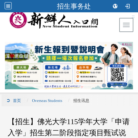
招生事务处
:::
Toggl
首页
Overseas Students
招生讯息
【招生】佛光大学115学年大学「申请
入学」招生第二阶段指定项目甄试说