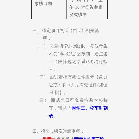
放榜日期
午 10
时公告并寄
发成绩单
三 、
指定项目
甄
试（面试）相关说
明：
（一）
可选填学系
(
组
)
数：每位考生
不受
1
学系
(
组
)
之限制，通过第
一阶段筛选之学系
(
组
)
均可报
考。
（二）
面试请持有效证件应考【身分
证或附有照片之有效证件
(
如健
保卡
)
】。
（三）
面试当日可免费搭乘本校校
车，请见「
附件三、校车时刻
表
」。
四、
报
名步骤及注意事项
：