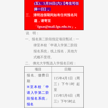
(五)
、5月16日(六)
【考生可任
择一日】。
三、
清明连假期间如有任何报名问
题，请寄至
「
fguas@mail.fgu.edu.tw
」。
说 明：
一、
报名第二阶段指定项目甄试：一
律至本校「申请入学第二阶段
报名系统」线上报名，其他方
式概不受理。
二、 佛光大学甄选入学报名日程：
项目
日期
报名、缴费日
115年4月1日（周
期
三）下午1
时 起
※
至本校
「
申
至
请入学第二阶
115年5月6日（周
段报名系统
」
三）下午5
时止
报名