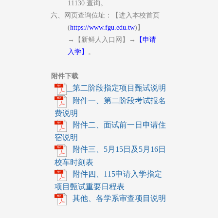
11130
查询。
六、
网
页查询位址：【进入本校首页
(
https://www.fgu.edu.tw
)
】
→
【新鲜人入口网】
→
【申请
入学】
。
附件下载
第二阶段指定项目甄试说明
附件一、第二阶段考试报名
费说明
附件二、面试前一日申请住
宿说明
附件三、5月15日及5月16日
校车时刻表
附件四、115申请入学指定
项目甄试重要日程表
​ 其他、各学系审查项目说明