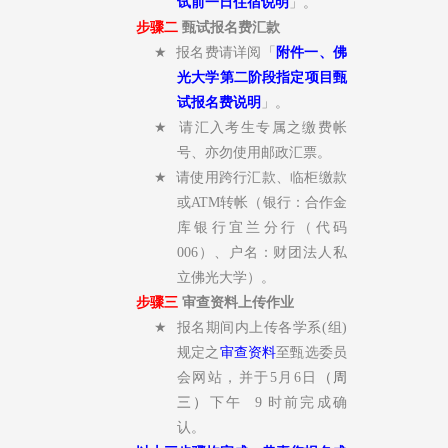
试前一日住宿说明
」。
步骤二
甄试报名费汇款
★
报名费请详阅「
附件一、佛
光大学第二阶段指定项目甄
试报名费说明
」。
★
请汇入考生专属之缴费帐
号、亦勿使用邮政汇票。
★
请使用跨行汇款、临柜缴款
或
ATM
转帐（银行：合作金
库银行宜兰分行（代码
006
）、户名：财团法人私
立佛光大学）。
步骤三
审查资料上传作业
★
报名期间内上传各学系
(
组
)
规定之
审查资料
至甄选委员
会网站，并于5月6日
（周
三）
下午
9
时前完成确
认。