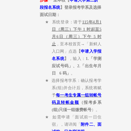
步骤一
至本校【
申请入学第二阶
段报名系统
】登录报考学系及选择
面试日期：
★
系统登录：请于
115年4月1
日（周三）下午 1
时起至5
月6日
（周三）
下午 5
时
止
，至本校首页
→
「新鲜人
入口网」点选
【
申请入学报
名系统
】
，输入：
1.
「学测
应试号码」、
2.
「出生年月
日
6
码」
。
★
选择报考学系：确认报考学
系
(
组
)
并合计后，系统将赋
予
每一考生专属一组转帐号
码及转帐金额
（报考多系
(
组
)
只须一组缴费帐号
）。
★
如需申请「面试前一日住
宿」，请详阅「
附件二、面