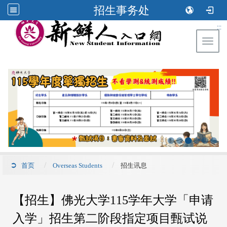
招生事务处
:::
Toggl
首页
Overseas Students
招生讯息
【招生】佛光大学115学年大学「申请
入学」招生第二阶段指定项目甄试说