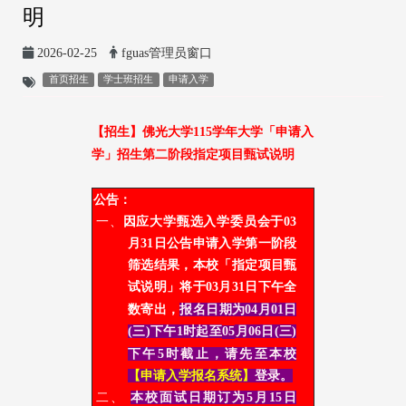
明
2026-02-25
fguas管理员窗口
首页招生
学士班招生
申请入学
【招生】
佛光大学115学年大学
「申请入
学」招生第二阶段指定项目甄试说明
公告：
一、
因应大学甄选入学委员会于03
月31日公告申请入学第一阶段
筛选结果，本校「指定项目甄
试说明」将于
03
月31日下午全
数寄出，
报名日期为04
月01日
(三)
下午1时
起至
05
月06日(三)
下午
5
时截止，请先至本校
【申请入学报名系统】
登录。
二、
本校面试日期订为5月15日