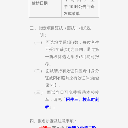
放榜日期
午 10
时公告并寄
发成绩单
三 、
指定项目
甄
试（面试）相关说
明：
（一）
可选填学系
(
组
)
数：每位考生
不受
1
学系
(
组
)
之限制，通过第
一阶段筛选之学系
(
组
)
均可报
考。
（二）
面试请持有效证件应考【身分
证或附有照片之有效证件
(
如健
保卡
)
】。
（三）
面试当日可免费搭乘本校校
车，请见「
附件三、校车时刻
表
」。
四、
报
名步骤及注意事项
：