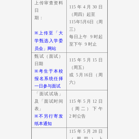
上传审查资料
115年4月30日
日
（周四）起至
期：
115年
5月6日（周
三）
※
上传至「
大
每日上午
9
时起
学甄选入学委
至下午
9
时止
员会
」网站
甄试（面试）
115年5月15日
日期
（周五）
※
考生于本校
或 5
月16日（周
报名系统任择
六）
一日参与面试
「面试试场」
及「面试时间
115年5月12日
表」
（周二）下午
※
不另行寄发
2
时公告
纸本通知
115年5月28日
（周四）上