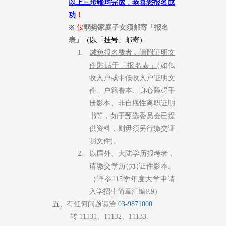
以上三步骤均完成，恭喜您报名成
功
！
※
仅
弱势家庭子女须邮寄「报名
表」
（以「挂号」邮寄
）
1.
减免报名费者，请附证明文
件黏贴于「报名表」
(如低
收入户或中低收入户证明文
件、户籍誊本、身心障碍手
册影本、非自愿性离职证明
书等，如于甄选委员会已提
供资料，则毋须另行缴交证
明文件)。
2. 以国外、大陆学历报考者，
请缴交学历(力)证件影本。
（详参115学年度大学申请
入学招生简章汇编P.9）
五、
有
任何问题请洽
03-9871000
转
11131
、
11132
、
11133
、