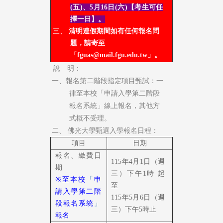
(五)
、5月16日(六)
【考生可任
擇一日】。
三、
清明連假期間如有任何報名問
題，請寄至
「
fguas@mail.fgu.edu.tw
」。
說 明：
一、
報名第二階段指定項目甄試：一
律至本校「申請入學第二階段
報名系統」線上報名，其他方
式概不受理。
二、 佛光大學甄選入學報名日程：
項目
日期
報名、繳費日
115年4月1日（週
期
三）下午1
時 起
※
至本校
「
申
至
請入學第二階
115年5月6日（週
段報名系統
」
三）下午5
時止
報名