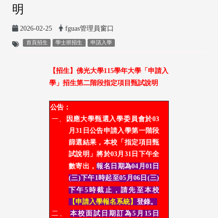
明
2026-02-25
fguas管理員窗口
首頁招生
學士班招生
申請入學
【招生】
佛光大學115學年大學
「申請入
學」招生第二階段指定項目甄試說明
公告：
一、
因應大學甄選入學委員會於03
月31日公告申請入學第一階段
篩選結果，本校「指定項目甄
試說明」將於
03
月31日下午全
數寄出，
報名日期為04
月01日
(三)
下午1時
起至
05
月06日(三)
下午
5
時截止，請先至本校
【申請入學報名系統】
登錄。
二、
本校面試日期訂為5月15日