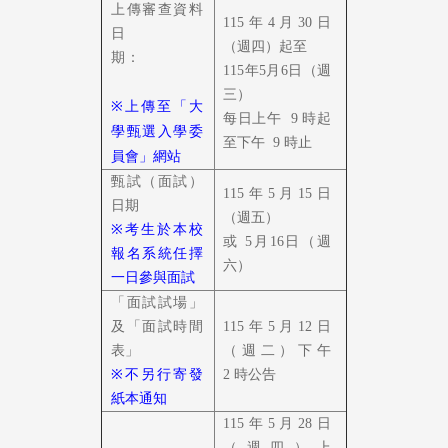
上傳審查資料
115年4月30日
日
（週四）起至
期：
115年
5月6日（週
三）
※
上傳至「
大
每日上午
9
時起
學甄選入學委
至下午
9
時止
員會
」網站
甄試（面試）
115年5月15日
日期
（週五）
※
考生於本校
或 5
月16日（週
報名系統任擇
六）
一日參與面試
「面試試場」
及「面試時間
115年5月12日
表」
（週二）下午
※
不另行寄發
2
時公告
紙本通知
115年5月28日
（週四）上