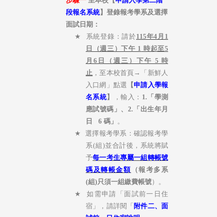
步驟一
至本校【
申請入學第二階
段報名系統
】登錄報考學系及選擇
面試日期：
★
系統登錄：請於
115年4月1
日（週三）下午 1
時起至5
月6日
（週三）
下午 5
時
止
，至本校首頁
→
「新鮮人
入口網」點選
【
申請入學報
名系統
】
，輸入：
1.
「學測
應試號碼」、
2.
「出生年月
日
6
碼」
。
★
選擇報考學系：確認報考學
系
(
組
)
並合計後，系統將賦
予
每一考生專屬一組轉帳號
碼及轉帳金額
（報考多系
(
組
)
只須一組繳費帳號
）。
★
如需申請「面試前一日住
宿」，請詳閱「
附件二、面