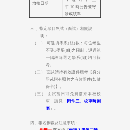
放榜日期
午 10
時公告並寄
發成績單
三 、
指定項目
甄
試（面試）相關說
明：
（一）
可選填學系
(
組
)
數：每位考生
不受
1
學系
(
組
)
之限制，通過第
一階段篩選之學系
(
組
)
均可報
考。
（二）
面試請持有效證件應考【身分
證或附有照片之有效證件
(
如健
保卡
)
】。
（三）
面試當日可免費搭乘本校校
車，請見「
附件三、校車時刻
表
」。
四、
報
名步驟及注意事項
：