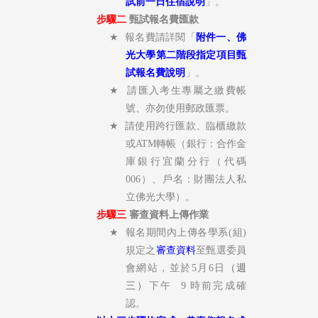
試前一日住宿說明
」。
步驟二
甄試報名費匯款
★
報名費請詳閱「
附件一、佛
光大學第二階段指定項目甄
試報名費說明
」。
★
請匯入考生專屬之繳費帳
號、亦勿使用郵政匯票。
★
請使用跨行匯款、臨櫃繳款
或
ATM
轉帳（銀行：合作金
庫銀行宜蘭分行（代碼
006
）、戶名：財團法人私
立佛光大學）。
步驟三
審查資料上傳作業
★
報名期間內上傳各學系
(
組
)
規定之
審查資料
至甄選委員
會網站，並於5月6日
（週
三）
下午
9
時前完成確
認。