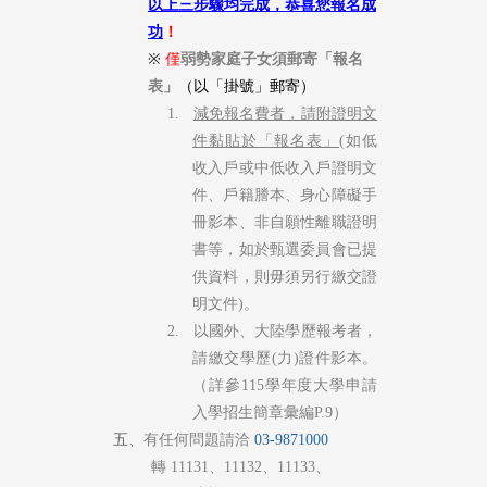
以上三步驟均完成，恭喜您報名成
功
！
※
僅
弱勢家庭子女須郵寄「報名
表」
（以「掛號」郵寄
）
1.
減免報名費者，請附證明文
件黏貼於「報名表」
(如低
收入戶或中低收入戶證明文
件、戶籍謄本、身心障礙手
冊影本、非自願性離職證明
書等，如於甄選委員會已提
供資料，則毋須另行繳交證
明文件)。
2. 以國外、大陸學歷報考者，
請繳交學歷(力)證件影本。
（詳參115學年度大學申請
入學招生簡章彙編P.9）
五、
有
任何問題請洽
03-9871000
轉
11131
、
11132
、
11133
、