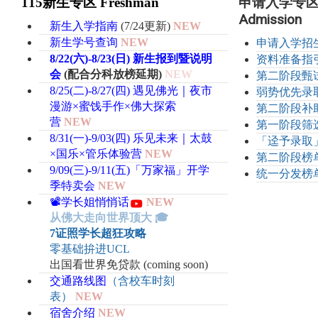
申请入学专区Ap
115新生专区 Freshman
Admission
新生入学指南
(7
/24更新
)
NEW
新生学号查询
NEW
申请入学招
8/22(六)-8/23(日) 新生报到暨说明
资料准备指
会
(配合分科放榜延期)
NEW
第二阶段甄
8/25(二)-8/27(四) 遇见佛光｜夜市
弱势优先录
漫游×蜜饯手作
×佛大探索
第二阶段补
营
NEW
第一阶段筛
8/31(一)-9/03(四)
乐见未来｜太鼓
「迳予录取
×国乐
×管乐体验营
NEW
第二阶段榜
9/09(三)-9/11(五)「万家福」开学
统一分发榜
季特卖会
NEW
📽️学长姐悄悄话
NEW
从佛大走向世界顶大 🎓
7证照学长超狂攻略
零基础拚进UCL
出国看世界免贷款 (coming soon)
交通路线图
（含校车时刻
表）
NEW
宿舍介绍
NEW