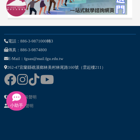
電話：886-3-9871000轉3
傳真：886-3-9874800
E-Mail：fguas@mail.fgu.edu.tw
262-47宜蘭縣礁溪鄉林美村林尾路160號（雲起樓211）
隱私權政策聲明
小助手
個資提供聲明