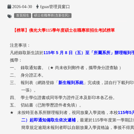
2026-04-30
fguas管理員窗口
首頁招生
碩士在職專班(含新住民)
【榜單】佛光大學
學年度碩士在職專班招生考試榜單
115
注意事項：
115
5
8
凡經錄取新生請於
年
月
日（五）至「所屬系所」辦理報到
攜帶：
一、
錄取通知書。（
★
尚未收到郵件者，攜帶身分證查驗
）
二、
身分證正本。
新生報到系統
三、
報到表（網路登錄「
」完成後，請自行下載列印
一張）。
四、
學士學位證書或同等學力證件正本及影印本各乙份。
五、
切結書（已附學歷證件者免填）
。
115
年
5
★
未按時至各系所辦理報到者，視同放棄入學資格，
本校
二）起即通知備取生依次遞補
115
，最遲於
學年度第一學期註
簡章規定逾期未報到者即以自願放棄入學資格論，事後不得