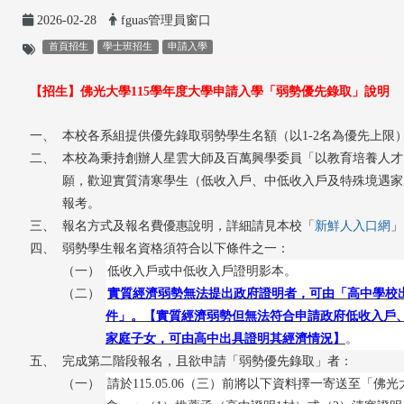
2026-02-28
fguas管理員窗口
首頁招生
學士班招生
申請入學
【招生】佛光大學115學年度大學申請入學
「弱勢優先錄取」說明
一、
本校各系組提供優先錄取弱勢學生名額（以1-2名為優先上限
二、
本校為秉持創辦人星雲大師及百萬興學委員「以教育培養人才
願，歡迎實質清寒學生（低收入戶、中低收入戶及特殊境遇家
報考。
三、
報名方式及報名費優惠說明，詳細請見本校「
新鮮人入口網
」
四、
弱勢學生報名資格須符合以下條件之一：
（一）
低收入戶或中低收入戶證明影本。
（二）
實質經濟弱勢無法提出政府證明者，可由「高中學校
件」。【實質經濟弱勢但無法符合申請政府低收入戶
家庭子女，可由高中出具證明其經濟情況】
。
五、
完成第二階段報名，且欲申請「弱勢優先錄取」者：
（一）
請於115.05.06
（三
）前將
以下資料擇一
寄送至「佛光