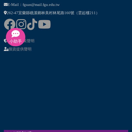
E-Mail：fguas@mail.fgu.edu.tw
262-47宜蘭縣礁溪鄉林美村林尾路160號（雲起樓211）
隱私權政策聲明
小助手
個資提供聲明