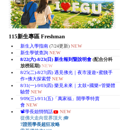
115新生專區 Freshman
新生入學指南
(7
/24更新
)
NEW
新生學號查詢
NEW
8/22(六)-8/23(日) 新生報到暨說明會
(配合分科
放榜延期)
NEW
8/25(二)-8/27(四) 遇見佛光｜夜市漫遊×蜜餞手
作
×佛大探索營
NEW
8/31(一)-9/03(四)
樂見未來｜太鼓×國樂
×管樂體
驗營
NEW
9/09(三)-9/11(五)「萬家福」開學季特賣
會
NEW
📽️學長姐悄悄話
NEW
從佛大走向世界頂大 🎓
7證照學長超狂攻略