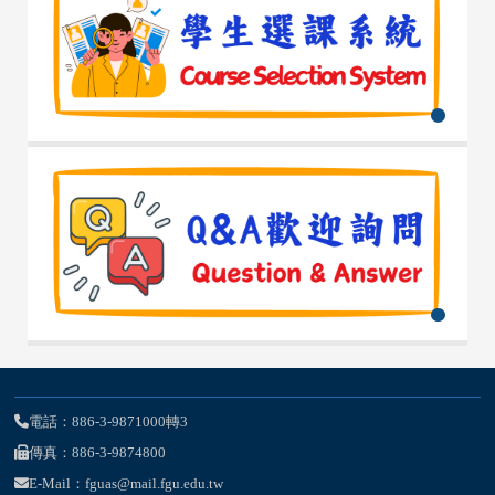
電話：886-3-9871000轉3
傳真：886-3-9874800
E-Mail：fguas@mail.fgu.edu.tw