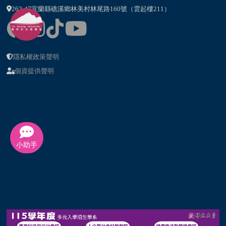
262-47宜蘭縣礁溪鄉林美村林尾路160號（雲起樓211）
隱私權政策聲明
個資提供聲明
小助手