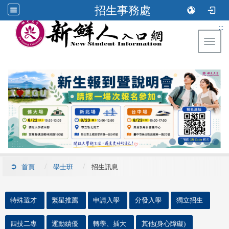
招生事務處
:::
Toggl
首頁
學士班
招生訊息
::
特殊選才
繁星推薦
申請入學
分發入學
獨立招生
四技二專
運動績優
轉學、插大
其他(身心障礙)