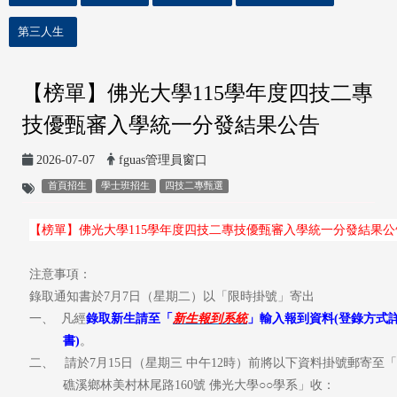
第三人生
【榜單】佛光大學115學年度四技二專
技優甄審入學統一分發結果公告
2026-07-07
fguas管理員窗口
首頁招生
學士班招生
四技二專甄選
【榜單】佛光大學115
學年度四技二專技優甄審入學統一分發結果公
注意事項：
錄取通知書於
7
月7
日（星期二）以「限時掛號」寄出
一、
凡經
錄取新生請至「
新生報到系統
」輸入報到資料
(
登錄方式
書
)
。
二、
請於7
月
15
日（星期三
中午12時）前將以下資料掛號郵寄至「2
礁溪鄉林美村林尾路160號 佛光大學○○學系」收
：