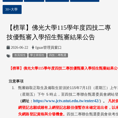
30+大學
【榜單】佛光大學115學年度四技二專
技優甄審入學招生甄審結果公告
2026-06-22
fguas管理員窗口
首頁招生
學士班招生
四技二專甄選
【榜單】佛光大學
115
學年度四技二專技優甄審入學招生甄審結果公
注意事項
1.
115
7
1
甄審錄取正取生及備取生皆須於
年
月
日
（星期三）
上午
5
（星期五）
下午
時止，至四技二專聯合甄選委員會網站
https://www.jctv.ntut.edu.tw/enter42/
（網址：
）
。
凡於
網登記志願或雖有上網登記志願但僅暫存未確定送出者，以
失網路登記資格與分發機會。
四技二專聯合甄選委員會依考