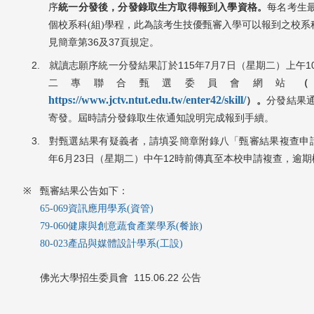
序
統一分發後，分發錄取生方取得報到入學資格。
每名考生
個校系科(組)學程，此為該考生技優甄審入學可以報到之校系科
36
37
頁規定。
見簡章第
及
2.
115
7
7
1
就讀志願序統一分發結果訂於
年
月
日
（星期二）
上午
二專聯合甄選委員會網站
https://www.jctv.ntut.edu.tw/enter42/skill/
）
。
分發結果
寄發。屆時請分發錄取生依通知說明完成報到手續。
3.
對甄選結果有疑義者，請填妥簡章附錄八「甄審結果複查申
6
23
12
年
月
日
（星期二）
中午
時前傳真至本校申請複查，逾期
※
甄審結果公告如下：
65-069資訊應用學系
(資管)
79-060健康與創意蔬食產業學系(餐旅)
80-023產品與媒體設計學系(工設)
佛光大學招生委員會 115.06.22 公告