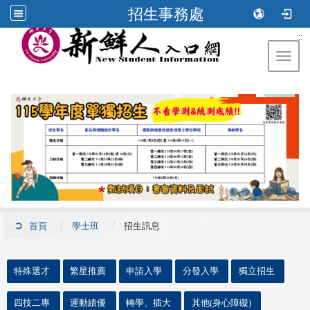
招生事務處
:::
Toggl
首頁
學士班
招生訊息
::
特殊選才
繁星推薦
申請入學
分發入學
獨立招生
四技二專
運動績優
轉學、插大
其他(身心障礙)