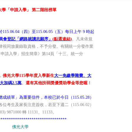
大學「申請入學」 第二階段榜單
115.06.04
（四）
至115.06.05
（五）
每日上午 9
時起
員會
登記「網路就讀志願序」
(
點選連結
)
。凡未依規
律視同放棄錄取資格，不予分發。有關統一分發作業
申請入學」招生簡章》第14
頁「十三
、統一分
，
佛光大學115
學年度入學新生
大一免繳學雜費、大
大加碼2.5萬
。
還有其他扶弱獎優獎助學金
等您喔
！
績單」為重要信件，本校已於今日（115.05.28
）
各位考生及家長注意簽收，若至下週二（115.06.02
）
(03) 9871000
轉
11131、11133
。
*********************************
佛光大學