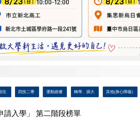
招生
四技二專
運動績優
轉學、插大
其他(身心障礙)
申請入學」 第二階段榜單