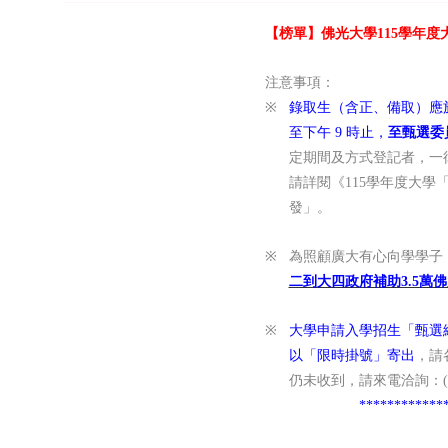
【榜單】佛光大學115
學年度
注意事項：
※
錄取生
（含正、備取）
應於
至下午 9 時止，
至
甄選委
定期間及方式登記者，一
請詳閱《115
學年度大學「
發」。
※
為照顧廣大有心向學學子
二到大四政府補助3.5萬佛
※
大學申請入學招生「甄選總成
以「限時掛號」寄出
，請
仍未收到，請來電洽詢：
************