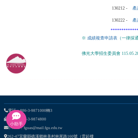
130212 -
產
130222 -
產
************
※
成績複查申請表
（一律採通
佛光大學招生委員會 115.05.2
電話：886-3-9871000轉3
傳真：886-3-9874800
小助手
E-Mail：fguas@mail.fgu.edu.tw
262-47宜蘭縣礁溪鄉林美村林尾路160號（雲起樓