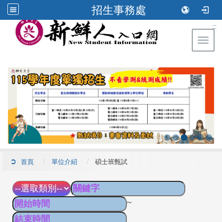
招生事務處
:::
Toggl
首頁
單位介紹
碩士班甄試
~