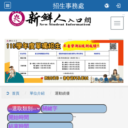
招生事務處
:::
Toggl
首頁
單位介紹
運動績優
~