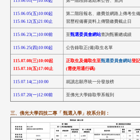
115.06.01(一)10:00起
第一階段篩選結果公告、查詢
115.06.05(五)10:00起
第二階段報名、繳費並網路上傳考生
115.06.12(五)21:00止
習歷程備審資料上傳暨繳費截止日
115.06.23(二)10:00前
至
甄選委員會網站
查詢甄審總成績
115.06.25(四)10:00起
公告錄取正(備)取生名單
115.07.08(三)10:00起
正取生及備取生至
甄選委員會網站
登
115.07.10(五)17:00止
(需使用通行碼)
115.07.14(二)10:00
就讀志願序統一分發放榜
115.07.20(一)12:00前
至佛光大學錄取學系報到
三、佛光大學四技二專「 甄選入學」校系分則：