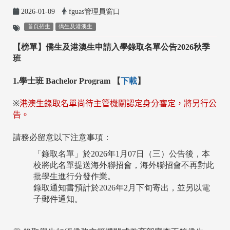
2026-01-09
fguas管理員窗口
首頁招生
僑生及港澳生
【榜單】僑生及港澳生申請入學錄取
名單公告2026秋季
班
1.
學士班
Bachelor Program 【
下載
】
※
港澳生錄取名單尚待主管機關認定身分審定，將另行公
告。
請務必留意以下注意事項：
「錄取名單」於2026年1月07日（三）公告後，本
校將此名單提送海外聯招會，海外聯招會不再對此
批學生進行分發作業。
錄取通知書預計於2026年2月下旬寄出，並另以電
子郵件通知。