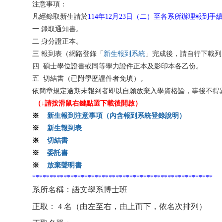
注意事項：
凡經錄取新生請於
114年12月23日（二）至各系所辦理報到手
一
錄取通知書。
二
身分證正本。
三
報到表（網路登錄「
新生報到系統
」完成後，請自行下載列
四
碩士學位證書或同等學力證件正本及影印本各乙份。
五
切結書（已附學歷證件者免填）。
依簡章規定逾期未報到者即以自願放棄入學資格論，事後不得
（↓請按滑鼠右鍵點選下載後開啟）
※
新生報到注意事項（內含報到系統登錄說明）
※
新生報到表
※
切結書
※
委託書
※
放棄聲明書
****************************************************
系所名稱：語文學系博士班
正取： 4 名（由左至右，由上而下，依名次排列）