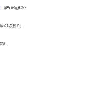
續
，報到時請攜帶：
印並貼妥照片）。
異議。