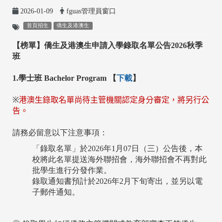
2026-01-09
fguas管理員窗口
首頁招生
僑生及港澳生
【榜單】僑生及港澳生申請入學錄取
名單公告2026秋季
班
1.
學士班
Bachelor Program 【
下載
】
※
港澳生錄取名單尚待主管機關認定身分審定，將另行公
告。
請務必留意以下注意事項：
「錄取名單」於2026年1月07日（三）公告後，本
校將此名單提送海外聯招會，海外聯招會不再對此
批學生進行分發作業。
錄取通知書預計於2026年2月下旬寄出，並另以電
子郵件通知。