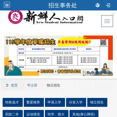
招生事务处
:::
Toggl
首页
学士班
独立招生
::
特殊选才
繁星推荐
申请入学
分发入学
独立招生
四技二专
运动绩优
转学、插大
其他(身心障碍)